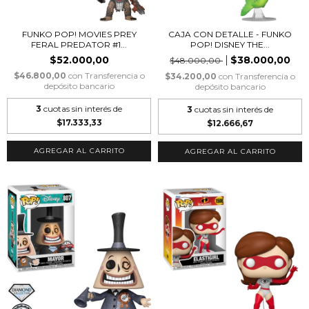
FUNKO POP! MOVIES PREY
CAJA CON DETALLE - FUNKO
FERAL PREDATOR #1...
POP! DISNEY THE...
$52.000,00
$38.000,00
$48.000,00
$46.800,00
con
Transferencia o
$34.200,00
con
Transferencia o
depósito bancario
depósito bancario
3
cuotas sin interés de
3
cuotas sin interés de
$17.333,33
$12.666,67