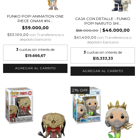
FUNKO POP! ANIMATION ONE
CAJA CON DETALLE - FUNKO
PIECE ONAMI #14...
POP! NARUTO SHI...
$59.000,00
$46.000,00
$58.000,00
$53.100,00
con
Transferencia o
$41.400,00
con
Transferencia o
depósito bancario
depósito bancario
3
cuotas sin interés de
3
cuotas sin interés de
$19.666,67
$15.333,33
21
%
OFF