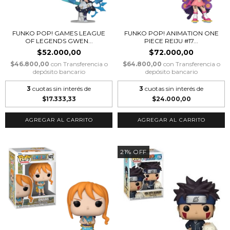
FUNKO POP! GAMES LEAGUE
FUNKO POP! ANIMATION ONE
OF LEGENDS GWEN...
PIECE REIJU #17...
$52.000,00
$72.000,00
$46.800,00
con
Transferencia o
$64.800,00
con
Transferencia o
depósito bancario
depósito bancario
3
cuotas sin interés de
3
cuotas sin interés de
$17.333,33
$24.000,00
21
%
OFF