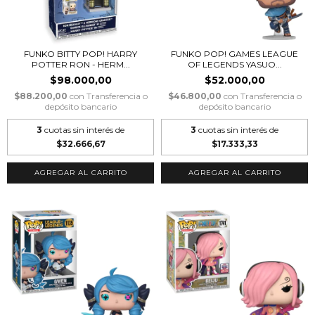
FUNKO BITTY POP! HARRY
FUNKO POP! GAMES LEAGUE
POTTER RON - HERM...
OF LEGENDS YASUO...
$98.000,00
$52.000,00
$88.200,00
con
Transferencia o
$46.800,00
con
Transferencia o
depósito bancario
depósito bancario
3
cuotas sin interés de
3
cuotas sin interés de
$32.666,67
$17.333,33