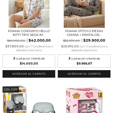
PIJAMA CONJUNTO HELLO
PIJAMA STITCH 2 PIEZAS
KITTY TIPO SEDA IM...
CAMISA + PANTALON...
$42.000,00
$29.900,00
$49.900,00
$32.999,00
$37.800,00
con
Transferencia o
$26.910,00
con
Transferencia o
depósito bancario
depósito bancario
3
cuotas sin interés de
3
cuotas sin interés de
$14.000,00
$9.966,67
AGREGAR AL CARRITO
AGREGAR AL CARRITO
22
%
OFF