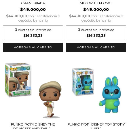
CRANE #1484
MEG WITH FLOW...
$49.000,00
$49.000,00
$44.100,00
con
Transferencia o
$44.100,00
con
Transferencia o
depósito bancario
depósito bancario
3
cuotas sin interés de
3
cuotas sin interés de
$16.333,33
$16.333,33
FUNKO POP! DISNEY THE
FUNKO POP! DISNEY TOY STORY
PRINCESS AND THE F...
4 #532