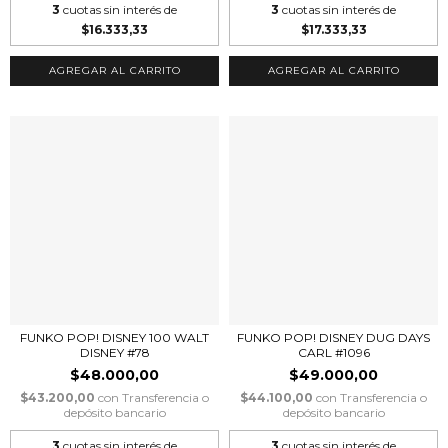
3
cuotas sin interés de
3
cuotas sin interés de
$16.333,33
$17.333,33
FUNKO POP! DISNEY 100 WALT
FUNKO POP! DISNEY DUG DAYS
DISNEY #78
CARL #1096
$48.000,00
$49.000,00
$43.200,00
con
Transferencia o
$44.100,00
con
Transferencia o
depósito bancario
depósito bancario
3
cuotas sin interés de
3
cuotas sin interés de