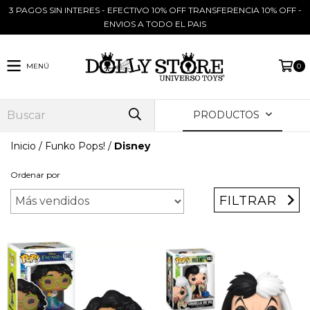
3 PAGOS SIN INTERES - EFECTIVO 10% OFF TRANSFERENCIA 10% OFF -
ENVIOS A TODO EL PAIS
MENÚ
0
PRODUCTOS
Inicio
/
Funko Pops!
/
Disney
Ordenar por
FILTRAR