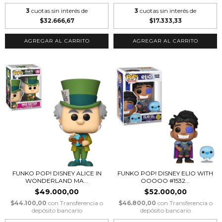
3
cuotas sin interés de
3
cuotas sin interés de
$32.666,67
$17.333,33
FUNKO POP! DISNEY ALICE IN
FUNKO POP! DISNEY ELIO WITH
WONDERLAND MA...
OOOOO #1532...
$49.000,00
$52.000,00
$44.100,00
con
Transferencia o
$46.800,00
con
Transferencia o
depósito bancario
depósito bancario