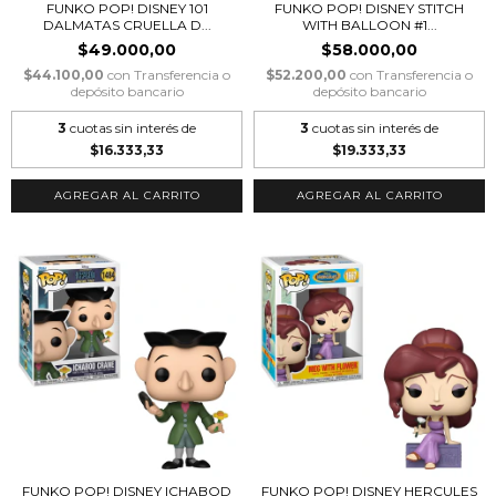
FUNKO POP! DISNEY 101
FUNKO POP! DISNEY STITCH
DALMATAS CRUELLA D...
WITH BALLOON #1...
$49.000,00
$58.000,00
$44.100,00
con
Transferencia o
$52.200,00
con
Transferencia o
depósito bancario
depósito bancario
3
cuotas sin interés de
3
cuotas sin interés de
$16.333,33
$19.333,33
FUNKO POP! DISNEY ICHABOD
FUNKO POP! DISNEY HERCULES