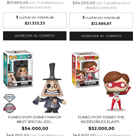
$57.600,00
con
Transferencia o
$34.200,00
con
Transferencia o
depósito bancario
depósito bancario
3
cuotas sin interés de
3
cuotas sin interés de
$21.333,33
$12.666,67
FUNKO POP! DISNEY MAYOR
FUNKO POP! DISNEY THE
#807 SPECIAL EDI...
INCREDIBLES ELASTI...
$54.000,00
$52.000,00
$48.600,00
con
Transferencia o
$46.800,00
con
Transferencia o