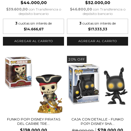
$44.000,00
$52.000,00
$39.600,00
con
Transferencia o
$46.800,00
con
Transferencia o
depósito bancario
depósito bancario
3
cuotas sin interés de
3
cuotas sin interés de
$14.666,67
$17.333,33
20
%
OFF
FUNKO POP! DISNEY PIRATAS
CAJA CON DETALLE - FUNKO
DEL CARIBE TRE...
POP! DISNEY SHA...
$138.000,00
$78.000,00
$98.000,00