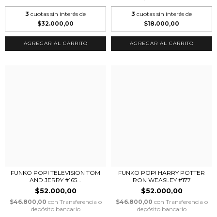
3
cuotas sin interés de
3
cuotas sin interés de
$32.000,00
$18.000,00
FUNKO POP! TELEVISION TOM
FUNKO POP! HARRY POTTER
AND JERRY #165...
RON WEASLEY #177
$52.000,00
$52.000,00
$46.800,00
con
Transferencia o
$46.800,00
con
Transferencia o
depósito bancario
depósito bancario