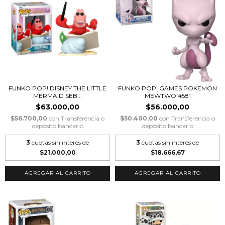
FUNKO POP! DISNEY THE LITTLE
FUNKO POP! GAMES POKEMON
MERMAID SEB...
MEWTWO #581
$63.000,00
$56.000,00
$56.700,00
con
Transferencia o
$50.400,00
con
Transferencia o
depósito bancario
depósito bancario
3
cuotas sin interés de
3
cuotas sin interés de
$21.000,00
$18.666,67