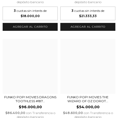
depósito bancario
depósito bancario
3
cuotas sin interés de
3
cuotas sin interés de
$18.000,00
$21.333,33
FUNKO POP! MOVIES DRAGONS
FUNKO POP! MOVIES THE
TOOTHLESS #187...
WIZARD OF OZ DOROT...
$96.000,00
$54.000,00
$86.400,00
con
Transferencia o
$48.600,00
con
Transferencia o
depósito bancario
depósito bancario