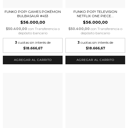
FUNKO POP! GAMES POKÉMON
FUNKO POP! TELEVISION
BULBASAUR #453
NETFLIX ONE PIECE...
$56.000,00
$56.000,00
$50.400,00
con
Transferencia o
$50.400,00
con
Transferencia o
depósito bancario
depósito bancario
3
cuotas sin interés de
3
cuotas sin interés de
$18.666,67
$18.666,67