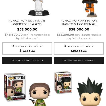
FUNKO POP! STAR WARS
FUNKO POP! ANIMATION
PRINCESS LEIA #595
NARUTO SHIPPUDEN #7...
$52.000,00
$58.000,00
$46.800,00
con
Transferencia o
$52.200,00
con
Transferencia o
depósito bancario
depósito bancario
3
cuotas sin interés de
3
cuotas sin interés de
$17.333,33
$19.333,33