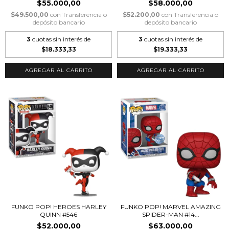
$55.000,00
$58.000,00
$49.500,00
con
Transferencia o
$52.200,00
con
Transferencia o
depósito bancario
depósito bancario
3
cuotas sin interés de
3
cuotas sin interés de
$18.333,33
$19.333,33
FUNKO POP! HEROES HARLEY
FUNKO POP! MARVEL AMAZING
QUINN #546
SPIDER-MAN #14...
$52.000,00
$63.000,00