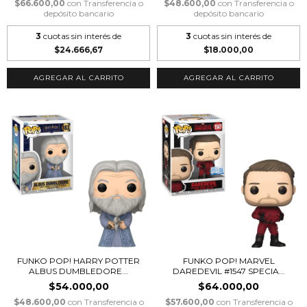
$66.600,00
con
Transferencia o
$48.600,00
con
Transferencia o
depósito bancario
depósito bancario
3
cuotas sin interés de
3
cuotas sin interés de
$24.666,67
$18.000,00
FUNKO POP! HARRY POTTER
FUNKO POP! MARVEL
ALBUS DUMBLEDORE...
DAREDEVIL #1547 SPECIA...
$54.000,00
$64.000,00
$48.600,00
con
Transferencia o
$57.600,00
con
Transferencia o