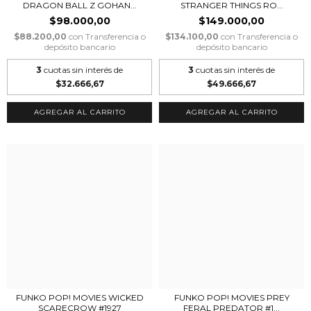
DRAGON BALL Z GOHAN...
STRANGER THINGS RO...
$98.000,00
$149.000,00
$88.200,00
con
Transferencia o
$134.100,00
con
Transferencia o
depósito bancario
depósito bancario
3
cuotas sin interés de
3
cuotas sin interés de
$32.666,67
$49.666,67
FUNKO POP! MOVIES WICKED
FUNKO POP! MOVIES PREY
SCARECROW #1927
FERAL PREDATOR #1...