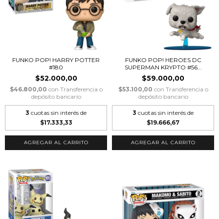
FUNKO POP! HARRY POTTER
FUNKO POP! HEROES DC
#180
SUPERMAN KRYPTO #56...
$52.000,00
$59.000,00
$46.800,00
con
Transferencia o
$53.100,00
con
Transferencia o
depósito bancario
depósito bancario
3
cuotas sin interés de
3
cuotas sin interés de
$17.333,33
$19.666,67