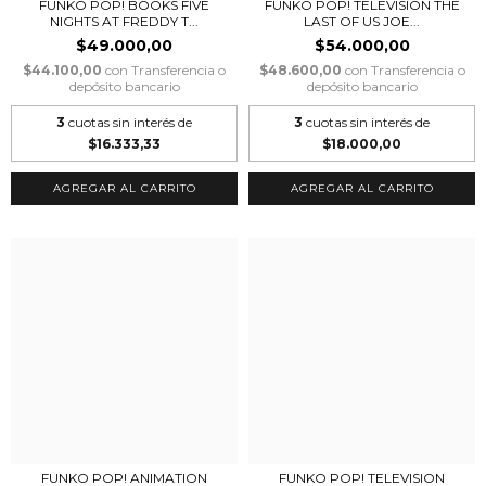
FUNKO POP! BOOKS FIVE
FUNKO POP! TELEVISION THE
NIGHTS AT FREDDY T...
LAST OF US JOE...
$49.000,00
$54.000,00
$44.100,00
con
Transferencia o
$48.600,00
con
Transferencia o
depósito bancario
depósito bancario
3
cuotas sin interés de
3
cuotas sin interés de
$16.333,33
$18.000,00
FUNKO POP! ANIMATION
FUNKO POP! TELEVISION