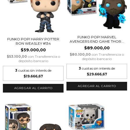
FUNKO POP! MARVEL
FUNKO POP! HARRY POTTER
AVENGERS END GAME THOR...
RON WEASLEY #134
$89.000,00
$59.000,00
$80.100,00
con
Transferencia o
$53.100,00
con
Transferencia o
depósito bancario
depósito bancario
3
cuotas sin interés de
3
cuotas sin interés de
$29.666,67
$19.666,67