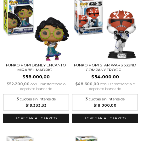
FUNKO POP! DISNEY ENCANTO
FUNKO POP! STAR WARS 332ND
MIRABEL MADRIG...
COMPANY TROOP...
$58.000,00
$54.000,00
$52.200,00
con
Transferencia o
$48.600,00
con
Transferencia o
depósito bancario
depósito bancario
3
cuotas sin interés de
3
cuotas sin interés de
$19.333,33
$18.000,00