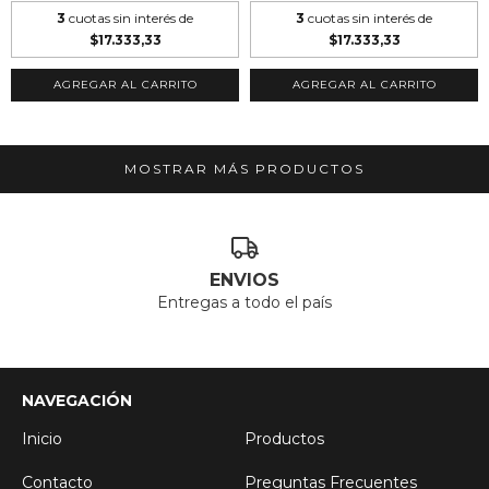
3
cuotas sin interés de
3
cuotas sin interés de
$17.333,33
$17.333,33
MOSTRAR MÁS PRODUCTOS
ENVIOS
Entregas a todo el país
NAVEGACIÓN
Inicio
Productos
Contacto
Preguntas Frecuentes