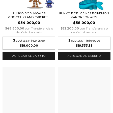
FUNKO POP! MOVIES
FUNKO POP! GAMES POKEMON
PINOCCHIO AND CRICKET...
VAPOREON #627
$54.000,00
$58.000,00
$48.600,00
con
Transferencia o
$52.200,00
con
Transferencia o
depósito bancario
depósito bancario
3
cuotas sin interés de
3
cuotas sin interés de
$18.000,00
$19.333,33