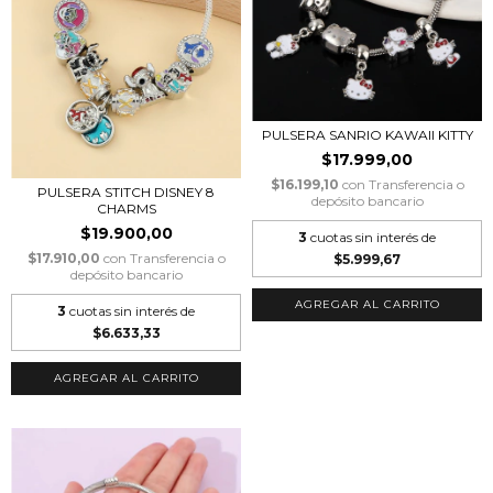
PULSERA SANRIO KAWAII KITTY
$17.999,00
$16.199,10
con
Transferencia o
PULSERA STITCH DISNEY 8
depósito bancario
CHARMS
$19.900,00
3
cuotas sin interés de
$17.910,00
con
Transferencia o
$5.999,67
depósito bancario
3
cuotas sin interés de
$6.633,33
AGREGAR AL CARRITO