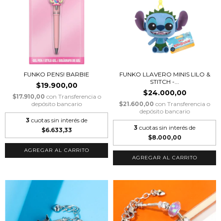
FUNKO PENS! BARBIE
FUNKO LLAVERO MINIS LILO &
STITCH -...
$19.900,00
$24.000,00
$17.910,00
con
Transferencia o
depósito bancario
$21.600,00
con
Transferencia o
depósito bancario
3
cuotas sin interés de
3
cuotas sin interés de
$6.633,33
$8.000,00
AGREGAR AL CARRITO