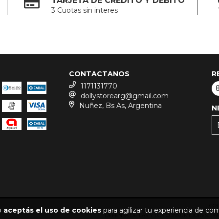
TARJETA DE CREDITO Y DEBITO
3 Cuotas sin interes
CONTACTANOS
R
1171131770
dollystorearg@gmail.com
Nuñez, Bs As, Argentina
N
COP
io
aceptás el uso de cookies
para agilizar tu experiencia de co
DEFENSA DE LAS Y LOS CONSUMIDORES. P