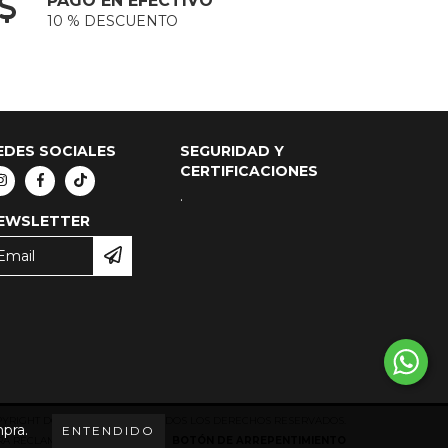
PAGO EN EFECTIVO
10 % DESCUENTO
EDES SOCIALES
SEGURIDAD Y
CERTIFICACIONES
.
EWSLETTER
YRIGHT DOLLY STORE - 2026. TODOS LOS DERECHOS RESERVADOS.
mpra.
ENTENDIDO
ARA RECLAMOS
INGRESÁ ACÁ.
/
BOTÓN DE ARREPENTIMIENTO