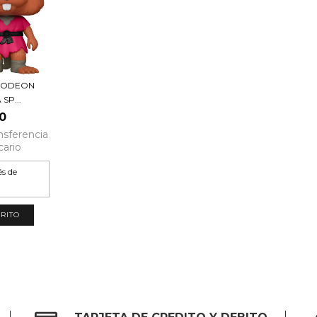
ELODEON
SP...
0
nsferencia
cario
és de