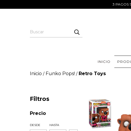
3 PAGOS S
INICIO
PROD
Inicio
Funko Pops!
Retro Toys
/
/
Filtros
Precio
DESDE
HASTA