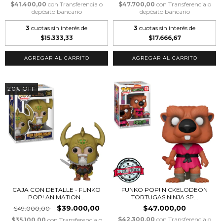
$41.400,00
con
Transferencia o
$47.700,00
con
Transferencia o
depósito bancario
depósito bancario
3
cuotas sin interés de
3
cuotas sin interés de
$15.333,33
$17.666,67
20
%
OFF
CAJA CON DETALLE - FUNKO
FUNKO POP! NICKELODEON
POP! ANIMATION...
TORTUGAS NINJA SP...
$39.000,00
$47.000,00
$49.000,00
$42.300,00
con
Transferencia o
$35.100,00
con
Transferencia o