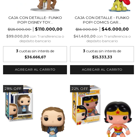
CAJA CON DETALLE- FUNKO
CAJA CON DETALLE - FUNKO
POP! DISNEY TOY...
POP! COMICS GAR...
$110.000,00
$46.000,00
$125.000,00
$56.000,00
$99.000,00
con
Transferencia o
$41.400,00
con
Transferencia o
depósito bancario
depósito bancario
3
cuotas sin interés de
3
cuotas sin interés de
$36.666,67
$15.333,33
28
%
OFF
22
%
OFF