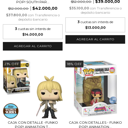
$39.000,00
$52.000,00
POP! SOUTH PAR...
$42.000,00
$35.100,00
con
Transferencia o
$52.000,00
depósito bancario
$37.800,00
con
Transferencia o
depósito bancario
3
cuotas sin interés de
$13.000,00
3
cuotas sin interés de
$14.000,00
21
%
OFF
18
%
OFF
CAJA CON DETALLE -FUNKO
CAJA CON DETALLES - FUNKO
POP! ANIMATION T...
POP! ANIMATION...