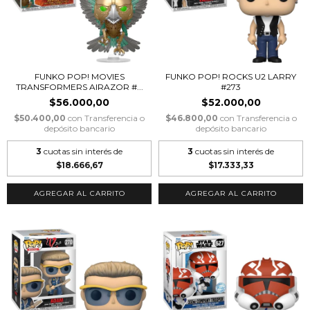
FUNKO POP! MOVIES
FUNKO POP! ROCKS U2 LARRY
TRANSFORMERS AIRAZOR #...
#273
$56.000,00
$52.000,00
$50.400,00
con
Transferencia o
$46.800,00
con
Transferencia o
depósito bancario
depósito bancario
3
cuotas sin interés de
3
cuotas sin interés de
$18.666,67
$17.333,33