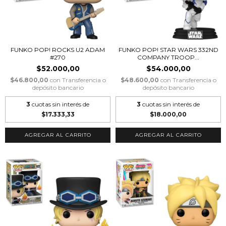
FUNKO POP! ROCKS U2 ADAM
FUNKO POP! STAR WARS 332ND
#270
COMPANY TROOP...
$52.000,00
$54.000,00
$46.800,00
con
Transferencia o
$48.600,00
con
Transferencia o
depósito bancario
depósito bancario
3
cuotas sin interés de
3
cuotas sin interés de
$17.333,33
$18.000,00