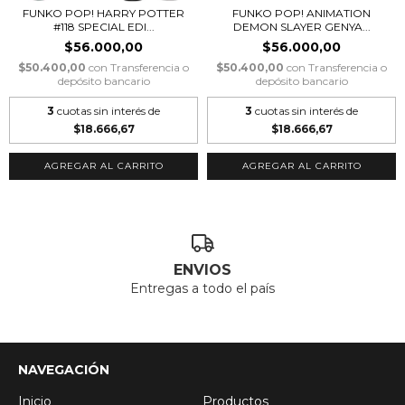
FUNKO POP! HARRY POTTER
FUNKO POP! ANIMATION
#118 SPECIAL EDI...
DEMON SLAYER GENYA...
$56.000,00
$56.000,00
$50.400,00
con
Transferencia o
$50.400,00
con
Transferencia o
depósito bancario
depósito bancario
3
cuotas sin interés de
3
cuotas sin interés de
$18.666,67
$18.666,67
ENVIOS
Entregas a todo el país
NAVEGACIÓN
Inicio
Productos