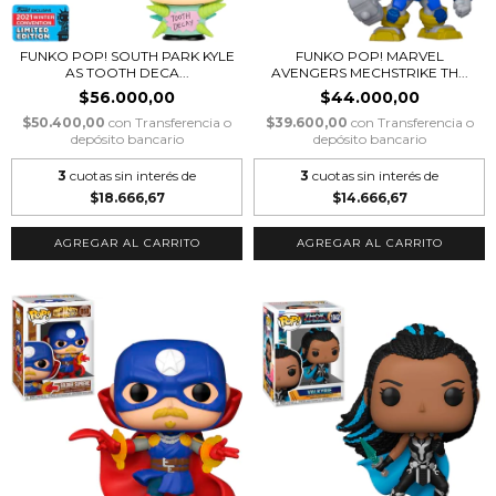
FUNKO POP! SOUTH PARK KYLE
FUNKO POP! MARVEL
AS TOOTH DECA...
AVENGERS MECHSTRIKE TH...
$56.000,00
$44.000,00
$50.400,00
con
Transferencia o
$39.600,00
con
Transferencia o
depósito bancario
depósito bancario
3
cuotas sin interés de
3
cuotas sin interés de
$18.666,67
$14.666,67