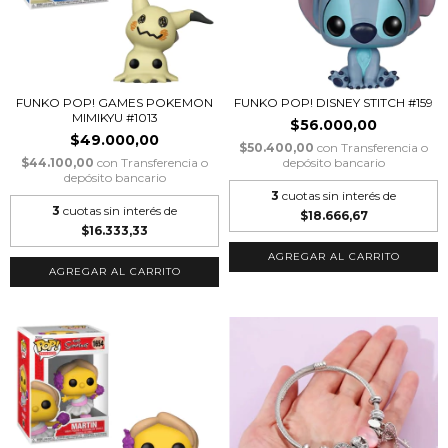
FUNKO POP! GAMES POKEMON
FUNKO POP! DISNEY STITCH #159
MIMIKYU #1013
$56.000,00
$49.000,00
$50.400,00
con
Transferencia o
$44.100,00
con
Transferencia o
depósito bancario
depósito bancario
3
cuotas sin interés de
3
cuotas sin interés de
$18.666,67
$16.333,33