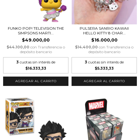
FUNKO POP! TELEVISION THE
PULSERA SANRIO KAWAII
SIMPSONS MARTI...
HELLO KITTY 8 CHAR...
$49.000,00
$16.000,00
$44.100,00
con
Transferencia o
$14.400,00
con
Transferencia o
depósito bancario
depósito bancario
3
cuotas sin interés de
3
cuotas sin interés de
$16.333,33
$5.333,33
AGREGAR AL CARRITO