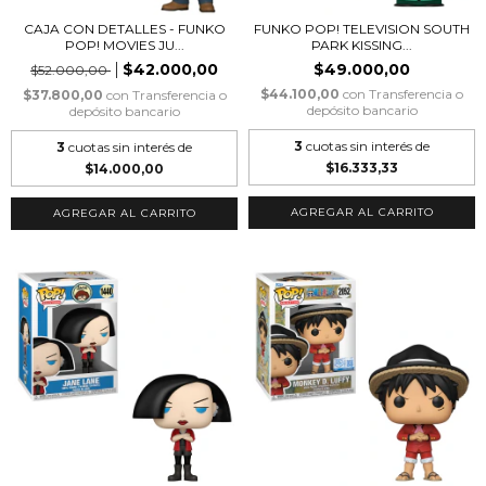
CAJA CON DETALLES - FUNKO
FUNKO POP! TELEVISION SOUTH
POP! MOVIES JU...
PARK KISSING...
$42.000,00
$49.000,00
$52.000,00
$44.100,00
con
Transferencia o
$37.800,00
con
Transferencia o
depósito bancario
depósito bancario
3
cuotas sin interés de
3
cuotas sin interés de
$16.333,33
$14.000,00