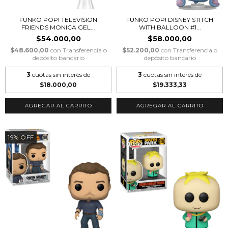
FUNKO POP! TELEVISION
FUNKO POP! DISNEY STITCH
FRIENDS MONICA GEL...
WITH BALLOON #1...
$54.000,00
$58.000,00
$48.600,00
con
Transferencia o
$52.200,00
con
Transferencia o
depósito bancario
depósito bancario
3
cuotas sin interés de
3
cuotas sin interés de
$18.000,00
$19.333,33
19
%
OFF