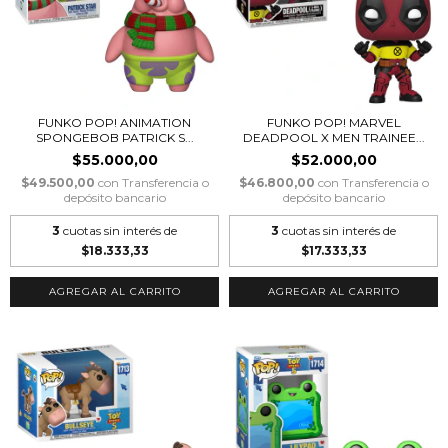
FUNKO POP! MARVEL
FUNKO POP! ANIMATION
DEADPOOL X MEN TRAINEE...
SPONGEBOB PATRICK S...
$52.000,00
$55.000,00
$46.800,00
con
Transferencia o
$49.500,00
con
Transferencia o
depósito bancario
depósito bancario
3
cuotas sin interés de
3
cuotas sin interés de
$17.333,33
$18.333,33