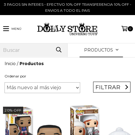
3 PAGOS SIN INTERES - EFECTIVO 10% OFF TRANSFERENCIA 10% OFF -
ENVIOS A TODO EL PAIS
MENÚ
0
PRODUCTOS
Inicio
/
Productos
Ordenar por
FILTRAR
20
%
OFF