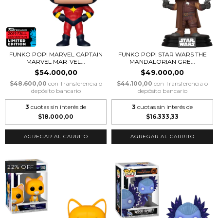
FUNKO POP! MARVEL CAPTAIN
FUNKO POP! STAR WARS THE
MARVEL MAR-VEL...
MANDALORIAN GRE...
$54.000,00
$49.000,00
$48.600,00
con
Transferencia o
$44.100,00
con
Transferencia o
depósito bancario
depósito bancario
3
cuotas sin interés de
3
cuotas sin interés de
$18.000,00
$16.333,33
22
%
OFF