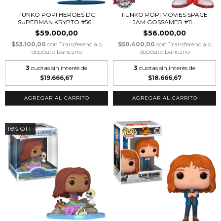
FUNKO POP! HEROES DC
FUNKO POP! MOVIES SPACE
SUPERMAN KRYPTO #56...
JAM GOSSAMER #11...
$59.000,00
$56.000,00
$53.100,00
con
Transferencia o
$50.400,00
con
Transferencia o
depósito bancario
depósito bancario
3
cuotas sin interés de
3
cuotas sin interés de
$19.666,67
$18.666,67
16
%
OFF