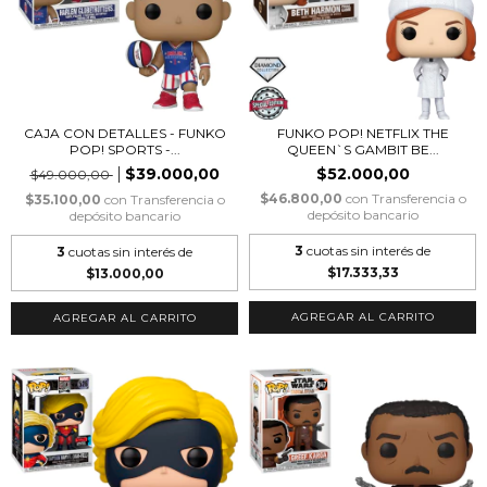
CAJA CON DETALLES - FUNKO
FUNKO POP! NETFLIX THE
POP! SPORTS -...
QUEEN`S GAMBIT BE...
$39.000,00
$52.000,00
$49.000,00
$46.800,00
con
Transferencia o
$35.100,00
con
Transferencia o
depósito bancario
depósito bancario
3
cuotas sin interés de
3
cuotas sin interés de
$17.333,33
$13.000,00