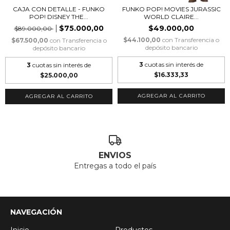
CAJA CON DETALLE - FUNKO
FUNKO POP! MOVIES JURASSIC
POP! DISNEY THE...
WORLD CLAIRE...
$75.000,00
$49.000,00
$89.000,00
$44.100,00
con
Transferencia o
$67.500,00
con
Transferencia o
depósito bancario
depósito bancario
3
cuotas sin interés de
3
cuotas sin interés de
$16.333,33
$25.000,00
ENVIOS
Entregas a todo el país
NAVEGACIÓN
Inicio
Productos