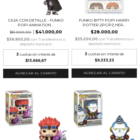
CAJA CON DETALLE - FUNKO
FUNKO BITTY POP! HARRY
POP! ANIMATION...
POTTER 2PC/PZ HER...
$41.000,00
$28.000,00
$51.000,00
$25.200,00
con
Transferencia o
$36.900,00
con
Transferencia o
depósito bancario
depósito bancario
3
cuotas sin interés de
3
cuotas sin interés de
$9.333,33
$13.666,67