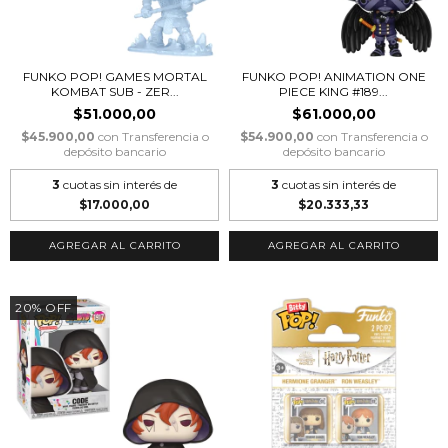
FUNKO POP! GAMES MORTAL
FUNKO POP! ANIMATION ONE
KOMBAT SUB - ZER...
PIECE KING #189...
$51.000,00
$61.000,00
$45.900,00
con
Transferencia o
$54.900,00
con
Transferencia o
depósito bancario
depósito bancario
3
cuotas sin interés de
3
cuotas sin interés de
$17.000,00
$20.333,33
20
%
OFF