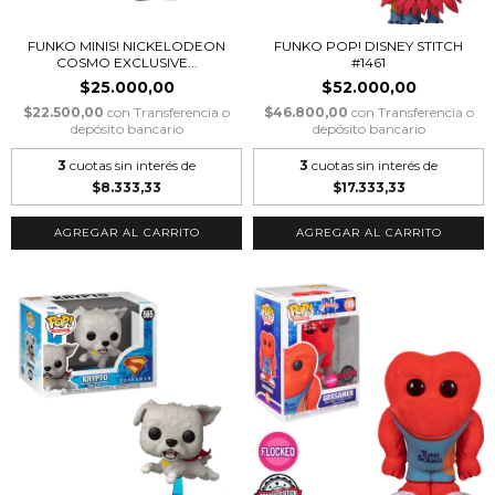
FUNKO MINIS! NICKELODEON
FUNKO POP! DISNEY STITCH
COSMO EXCLUSIVE...
#1461
$25.000,00
$52.000,00
$22.500,00
con
Transferencia o
$46.800,00
con
Transferencia o
depósito bancario
depósito bancario
3
cuotas sin interés de
3
cuotas sin interés de
$8.333,33
$17.333,33