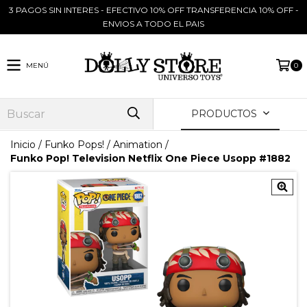
3 PAGOS SIN INTERES - EFECTIVO 10% OFF TRANSFERENCIA 10% OFF -
ENVIOS A TODO EL PAIS
MENÚ
0
PRODUCTOS
Inicio
/
Funko Pops!
/
Animation
/
Funko Pop! Television Netflix One Piece Usopp #1882