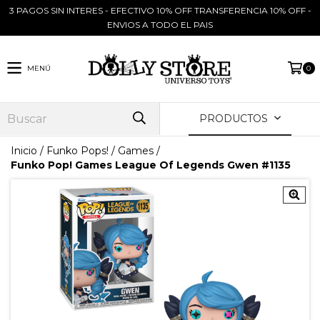
3 PAGOS SIN INTERES - EFECTIVO 10% OFF TRANSFERENCIA 10% OFF -
ENVIOS A TODO EL PAIS
MENÚ
0
PRODUCTOS
Inicio
/
Funko Pops!
/
Games
/
Funko Pop! Games League Of Legends Gwen #1135