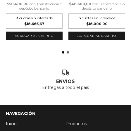
$50.400,00
con
Transferencia o
$48.600,00
con
Transferencia o
depósito bancario
depósito bancario
3
cuotas sin interés de
3
cuotas sin interés de
$18.666,67
$18.000,00
ENVIOS
Entregas a todo el país
NAVEGACIÓN
Inicio
Productos