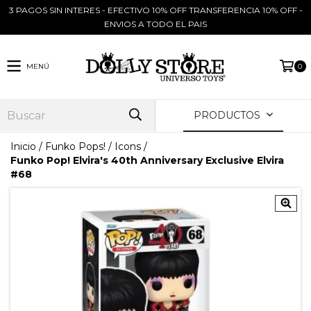
3 PAGOS SIN INTERES - EFECTIVO 10% OFF TRANSFERENCIA 10% OFF -
ENVIOS A TODO EL PAIS
MENÚ
0
PRODUCTOS
Inicio
/
Funko Pops!
/
Icons
/
Funko Pop! Elvira's 40th Anniversary Exclusive Elvira
#68