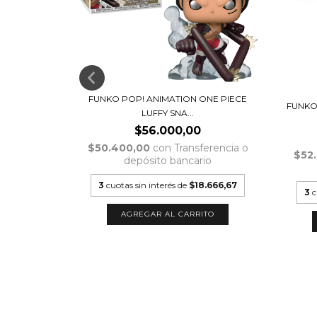
NE PIECE
FUNKO POP! ANIMATION ONE PIECE
erencia o
FUNKO
io
LUFFY SNA...
$56.000,00
.333,33
$50.400,00
con
Transferencia o
$52
depósito bancario
3
cuotas sin interés de
$18.666,67
3
c