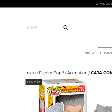
3 PAGOS S
INICIO
PROD
Inicio
Funko Pops!
Animation
CAJA CON
/
/
/
22
%
OFF