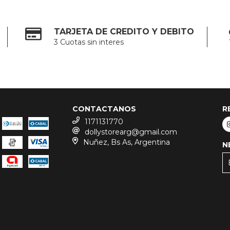
TARJETA DE CREDITO Y DEBITO
3 Cuotas sin interes
CONTACTANOS
R
1171131770
dollystorearg@gmail.com
Nuñez, Bs As, Argentina
N