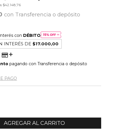
os
$42.148,76
00
con
Transferencia o depósito
interés con
DÉBITO
N INTERÉS DE
$17.000,00
ento
pagando con Transferencia o depósito
DE PAGO