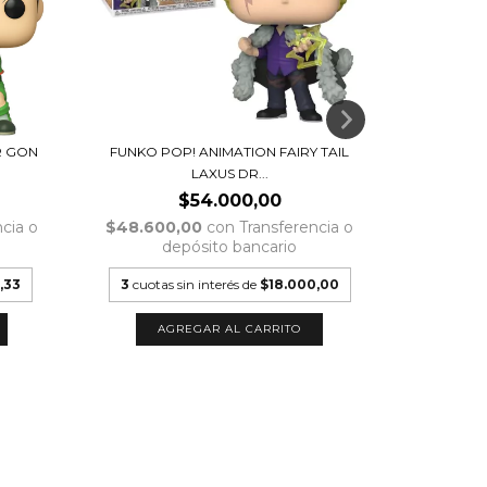
R GON
FUNKO POP! ANIMATION FAIRY TAIL
FUNKO POP
LAXUS DR...
$54.000,00
cia o
$48.600,00
con
Transferencia o
$48.60
depósito bancario
d
,33
3
cuotas sin interés de
$18.000,00
3
cuotas